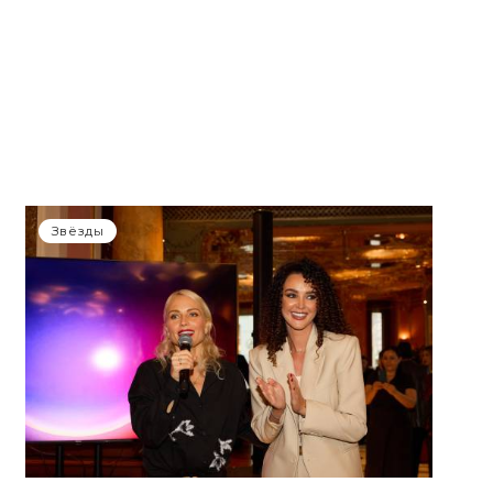
Звёзды