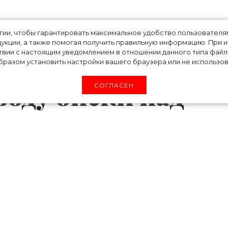
 суда: Модель
огии, чтобы гарантировать максимальное удобство пользовате
укции, а также помогая получить правильную информацию. При 
твии с настоящим уведомлением в отношении данного типа файло
обратилась к
разом установить настройки вашего браузера или не использова
воду опеки над
СОГЛАСЕН
Джиджи Хадид и ее мужа певца Зейна Мали
о известно, что девушка намерена обратитьс