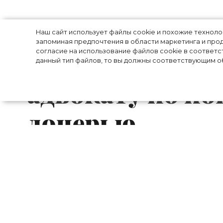
Дело доходит до
Наш сайт использует файлы cookie и похожие технол
запоминая предпочтения в области маркетинга и прод
согласие на использование файлов cookie в соответс
Джиджи Хадид 
данный тип файлов, то вы должны соответствующим об
адвокату по по
дочерью
Кажется, развод знаменитой модели 
зашёл уже очень далеко. На днях стал
адвокату по делу об опеке.