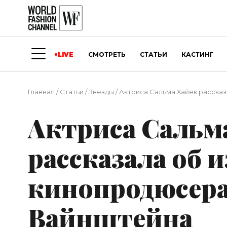
LIVE
СМОТРЕТЬ
СТАТЬИ
КАСТИНГ
Главная
/
Статьи
/
Звёзды
/
Актриса Сальма Хайек расска
Актриса Сальм
рассказала об 
кинопродюсера
Вайнштейна