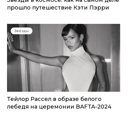
Звезды в космосе: как на самом деле
прошло путешествие Кэти Пэрри
Звёзды
Тейлор Рассел в образе белого
лебедя на церемонии BAFTA-2024