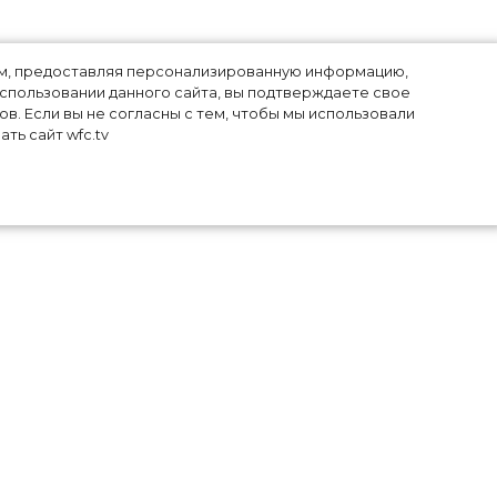
лям, предоставляя персонализированную информацию,
использовании данного сайта, вы подтверждаете свое
в. Если вы не согласны с тем, чтобы мы использовали
ть сайт wfc.tv
ка
я к