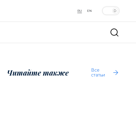
RU
EN
Все
Читайте также
статьи