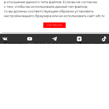
в отношении данного типа файлов. Если вы не согласны
с тем, чтобы мы использовали данный тип файлов,
то вы должны соответствующим образом установить
настройки вашего браузера или не использовать сайт wfc.tv
СОГЛАСЕН
Статус – все сложно: Эмилия
Кларк, Шарлиз Терон и
другие звезды, которые
давно ни с кем не
встречались
Знаменитости, которые на время выбрали
одиночество и давно ни с кем не