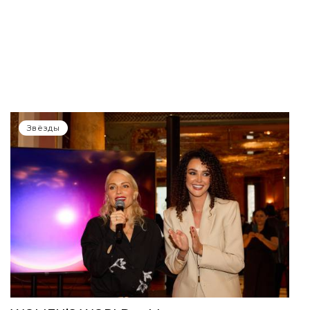
Звёзды