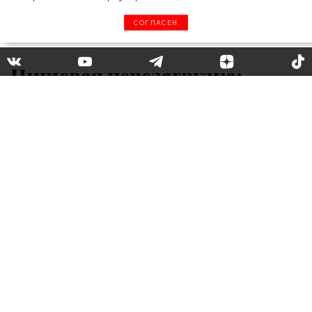
СОГЛАСЕН
Пищевая перезагрузка:
Ляйсан Утяшева рассказала о
своем рационе
Ляйсан Утяшева считает, что лето –
прекрасное время года, в которое наконец-
то можно подкорректировать или вовсе
изменить свои пищевые привычки и
предпочтения. Знаменитость призналась,
что в теплое время она практикует
интервальное голодание – в жару намного
проще разгружаться, чем зимой. В *******е