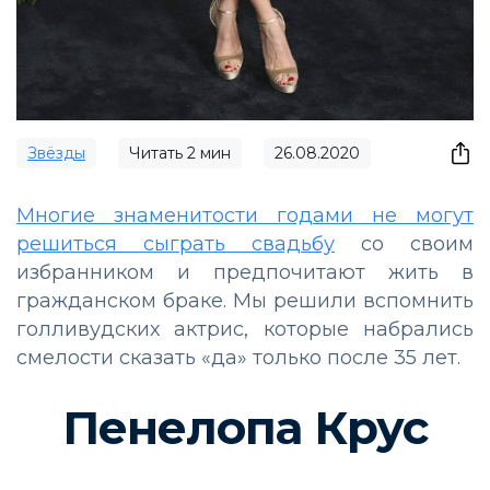
Звёзды
Читать
2
мин
26.08.2020
Многие знаменитости годами не могут
решиться сыграть свадьбу
со своим
избранником и предпочитают жить в
гражданском браке. Мы решили вспомнить
голливудских актрис, которые набрались
смелости сказать «да» только после 35 лет.
Пенелопа Крус