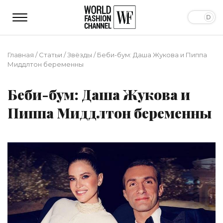
Главная
/
Статьи
/
Звёзды
/
Беби-бум: Даша Жукова и Пиппа
Миддлтон беременны
Беби-бум: Даша Жукова и
Пиппа Миддлтон беременны