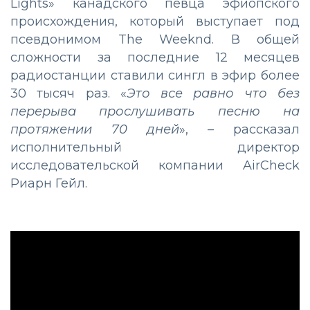
Lights» канадского певца эфиопского
происхождения, который выступает под
псевдонимом The Weeknd. В общей
сложности за последние 12 месяцев
радиостанции ставили сингл в эфир более
30 тысяч раз. «
Это все равно что без
перерыва прослушивать песню на
протяжении 70 дней
», – рассказал
исполнительный директор
исследовательской компании AirCheck
Риарн Гейл.