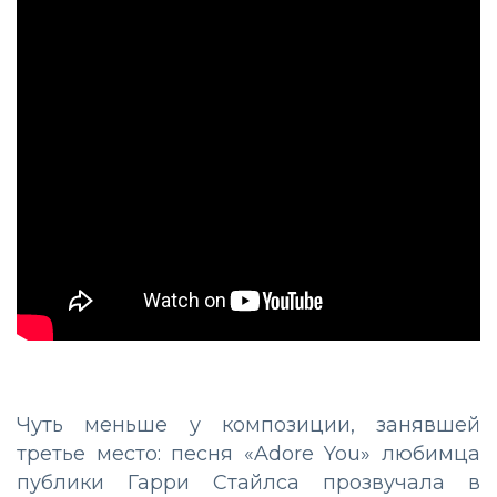
Чуть меньше у композиции, занявшей
третье место: песня «Adore You» любимца
публики Гарри Стайлса прозвучала в