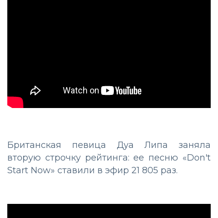
Британская певица Дуа Липа заняла
вторую строчку рейтинга: ее песню «Don't
Start Now» ставили в эфир 21 805 раз.