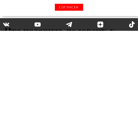
СОГЛАСЕН
Что подарить человеку, у
которого все есть: какой
необычный подарок
получила Ким Кардашьян
Ким Кардашьян – одна из самых богатых
женщин в США, поэтому может позволить
себе любой каприз, не говоря о том,
какие
подарки Ким получает от своего супруга
Канье Уэста
. Однако на днях Кардашьян
получила сюрприз, который привел ее в
полный восторг.