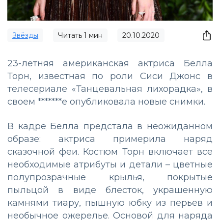
Звёзды
Читать
1
мин
20.10.2020
23-летняя американская актриса Белла
Торн, известная по роли Сиси Джонс в
телесериале «Танцевальная лихорадка», в
своем *******е опубликовала новые снимки.
В кадре Белла предстала в неожиданном
образе: актриса примерила наряд
сказочной феи. Костюм Торн включает все
необходимые атрибуты и детали – цветные
полупрозрачные крылья, покрытые
пыльцой в виде блесток, украшенную
камнями тиару, пышную юбку из перьев и
необычное ожерелье. Основой для наряда