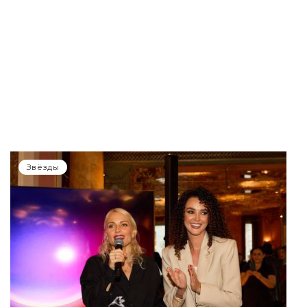
Звёзды