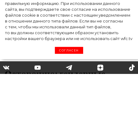
церемонии BAFTA-2024
правильную информацию. При использовании данного
сайта, вы подтверждаете свое согласие на использование
файлов cookie в соответствии с настоящим уведомлением
в отношении данного типа файлов. Если вы не согласны
с тем, чтобы мы использовали данный тип файлов,
то вы должны соответствующим образом установить
настройки вашего браузера или не использовать сайт wfc.tv
СОГЛАСЕН
Осторожно: гендерные
стереотипы! Как Гарри
Стайлс объявил бойкот
токсичной маскулинности
Современное общество, прогрессивное и