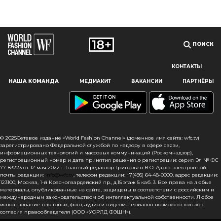
ПОИСК
КОНТАКТЫ
Наш сайт использует файлы cookie и похожие технологии,
НАША КОМАНДА
МЕДИАКИТ
ВАКАНСИИ
ПАРТНЁРЫ
чтобы гарантировать максимальное удобство
пользователям, предоставляя персонализированную
информацию, запоминая предпочтения в области
маркетинга и продукции, а также помогая получить
правильную информацию. При использовании данного
сайта, вы подтверждаете свое согласие на использование
© 2025Сетевое издание «World Fashion Channel» (доменное имя сайта: wfc.tv)
файлов cookie в соответствии с настоящим уведомлением
зарегистрировано Федеральной службой по надзору в сфере связи,
информационных технологий и массовых коммуникаций (Роскомнадзор),
в отношении данного типа файлов. Если вы не согласны
регистрационный номер и дата принятия решения о регистрации: серия Эл № ФС
с тем, чтобы мы использовали данный тип файлов,
77-83223 от 12 мая 2022 г. Главный редактор Григорьев В.О. Адрес электронной
то вы должны соответствующим образом установить
почты редакции:
info@wfc.tv
, телефон редакции: +7(495) 64-48-0000, адрес редакции:
123100, Москва, 1-й Красногвардейский пр., д.15 этаж 5 каб. 3. Все права на любые
настройки вашего браузера или не использовать сайт wfc.tv
материалы, опубликованные на сайте, защищены в соответствии с российским и
международным законодательством об интеллектуальной собственности. Любое
СОГЛАСЕН
использование текстовых, фото, аудио и видеоматериалов возможно только с
согласия правообладателя (ООО «УОРЛД ФЭШН»).