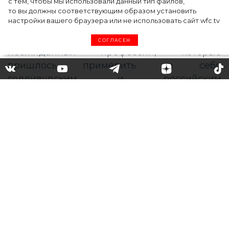
с тем, чтобы мы использовали данный тип файлов,
то вы должны соответствующим образом установить
настройки вашего браузера или не использовать сайт wfc.tv
СОГЛАСЕН
Юрист, официант и
стриптизер: кем работали
Бейонсе, Питт, Буллок и
другие до того, как стали
известны
Представляем подборку самых
неожиданных профессий, которые
пришлось примерить на себя