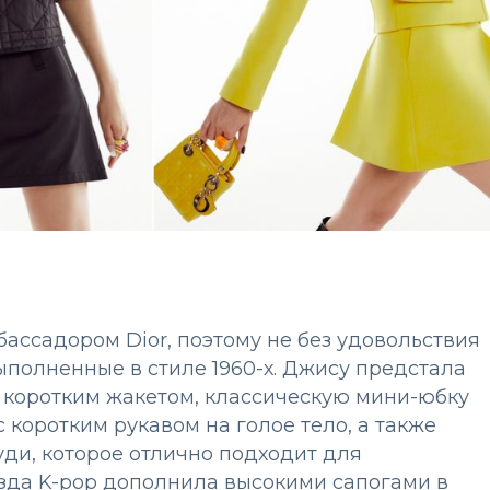
ассадором Dior, поэтому не без удовольствия
ыполненные в стиле 1960-х. Джису предстала
 коротким жакетом, классическую мини-юбку
 коротким рукавом на голое тело, а также
уди, которое отлично подходит для
езда K-pop дополнила высокими сапогами в