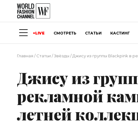
LIVE
СМОТРЕТЬ
СТАТЬИ
КАСТИНГ
Главная
/
Статьи
/
Звёзды
/
Джису из группы Blackpink в 
Джису из групп
рекламной кам
летней коллек