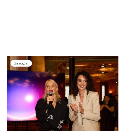
Звёзды