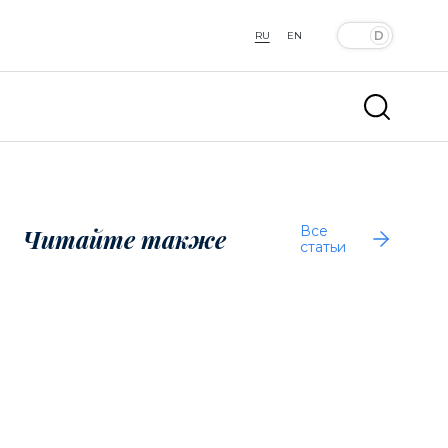
RU
EN
Все
Читайте также
статьи