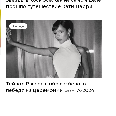
Звезды в космосе: как на самом деле
прошло путешествие Кэти Пэрри
Звёзды
Тейлор Рассел в образе белого
лебедя на церемонии BAFTA-2024