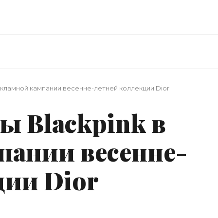
рекламной кампании весенне-летней коллекции Dior
ы Blackpink в
пании весенне-
ции Dior