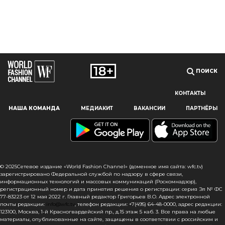
ПОИСК
КОНТАКТЫ
Наш сайт использует файлы cookie и похожие технологии,
НАША КОМАНДА
МЕДИАКИТ
ВАКАНСИИ
ПАРТНЁРЫ
чтобы гарантировать максимальное удобство
пользователям, предоставляя персонализированную
информацию, запоминая предпочтения в области
маркетинга и продукции, а также помогая получить
правильную информацию. При использовании данного
сайта, вы подтверждаете свое согласие на использование
© 2025Сетевое издание «World Fashion Channel» (доменное имя сайта: wfc.tv)
файлов cookie в соответствии с настоящим уведомлением
зарегистрировано Федеральной службой по надзору в сфере связи,
информационных технологий и массовых коммуникаций (Роскомнадзор),
в отношении данного типа файлов. Если вы не согласны
регистрационный номер и дата принятия решения о регистрации: серия Эл № ФС
с тем, чтобы мы использовали данный тип файлов,
77-83223 от 12 мая 2022 г. Главный редактор Григорьев В.О. Адрес электронной
то вы должны соответствующим образом установить
почты редакции:
info@wfc.tv
, телефон редакции: +7(495) 64-48-0000, адрес редакции:
настройки вашего браузера или не использовать сайт wfc.tv
123100, Москва, 1-й Красногвардейский пр., д.15 этаж 5 каб. 3. Все права на любые
материалы, опубликованные на сайте, защищены в соответствии с российским и