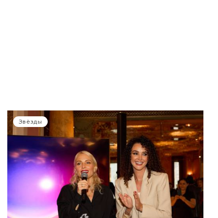
Звёзды