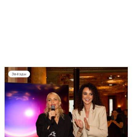
Звёзды