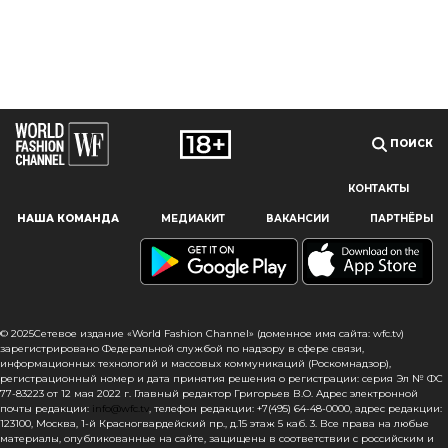
ПОИСК
КОНТАКТЫ
Наш сайт использует файлы cookie и похожие технологии,
НАША КОМАНДА
МЕДИАКИТ
ВАКАНСИИ
ПАРТНЁРЫ
чтобы гарантировать максимальное удобство
пользователям, предоставляя персонализированную
информацию, запоминая предпочтения в области
маркетинга и продукции, а также помогая получить
правильную информацию. При использовании данного
сайта, вы подтверждаете свое согласие на использование
© 2025Сетевое издание «World Fashion Channel» (доменное имя сайта: wfc.tv)
файлов cookie в соответствии с настоящим уведомлением
зарегистрировано Федеральной службой по надзору в сфере связи,
информационных технологий и массовых коммуникаций (Роскомнадзор),
в отношении данного типа файлов. Если вы не согласны
регистрационный номер и дата принятия решения о регистрации: серия Эл № ФС
с тем, чтобы мы использовали данный тип файлов,
77-83223 от 12 мая 2022 г. Главный редактор Григорьев В.О. Адрес электронной
то вы должны соответствующим образом установить
почты редакции:
info@wfc.tv
, телефон редакции: +7(495) 64-48-0000, адрес редакции:
123100, Москва, 1-й Красногвардейский пр., д.15 этаж 5 каб. 3. Все права на любые
настройки вашего браузера или не использовать сайт wfc.tv
материалы, опубликованные на сайте, защищены в соответствии с российским и