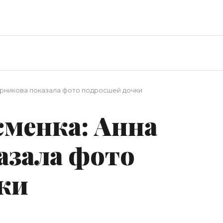
урникова показала фото подросшей дочки
сменка: Анна
азала фото
ки