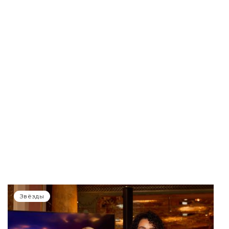
Звёзды