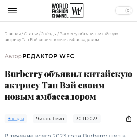
Главная
/
Статьи
/
Звёзды
/
Burberry объявил китайскую
актрису Тан Вэй своим новым амбассадором
Автор
РЕДАКТОР WFC
Burberry объявил китайскую
актрису Тан Вэй своим
новым амбассадором
Звёзды
Читать
1
мин
30.11.2023
В течение всего 2023 года Burberry шел в