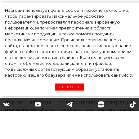
Наш сайт использует файлы cookie и похожие технологии,
Белла Хадид, Николь
чтобы гарантировать максимальное удобство
пользователям, предоставляя персонализированную
Кидман и еще четыре
информацию, запоминая предпочтения в области
маркетинга и продукции, а также помогая получить
знаменитости, которые
правильную информацию. При использовании данного
сайта, вы подтверждаете свое согласие на использование
после пластики стали сами
файлов cookie в соответствии с настоящим уведомлением
в отношении данного типа файлов. Если вы не согласны
на себя не похожи
с тем, чтобы мы использовали данный тип файлов,
то вы должны соответствующим образом установить
настройки вашего браузера или не использовать сайт wfc.tv
Иногда знаменитости так увлекаются
СОГЛАСЕН
изменением собственной внешности, что
после череды пластических операций
перестают быть похожи на самих себя.
Вспоминаем известных актрис и моделей,
которые сильно изменились после
пластики.