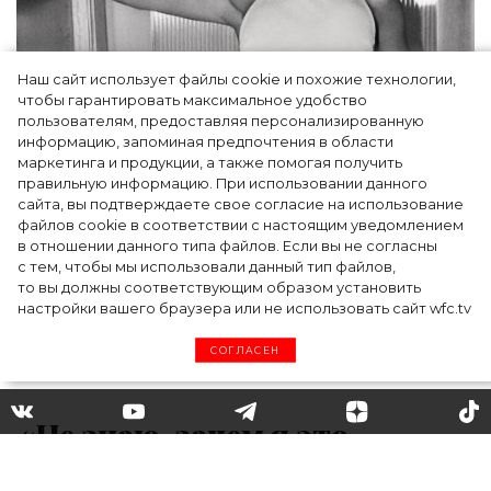
Наш сайт использует файлы cookie и похожие технологии,
чтобы гарантировать максимальное удобство
пользователям, предоставляя персонализированную
информацию, запоминая предпочтения в области
Тейлор Рассел в образе белого лебедя на
маркетинга и продукции, а также помогая получить
церемонии BAFTA-2024
правильную информацию. При использовании данного
сайта, вы подтверждаете свое согласие на использование
файлов cookie в соответствии с настоящим уведомлением
в отношении данного типа файлов. Если вы не согласны
с тем, чтобы мы использовали данный тип файлов,
то вы должны соответствующим образом установить
настройки вашего браузера или не использовать сайт wfc.tv
СОГЛАСЕН
«Не знаю, зачем я это
сделал»: принц Уильям