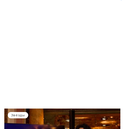
Звёзды