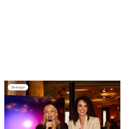
Звёзды