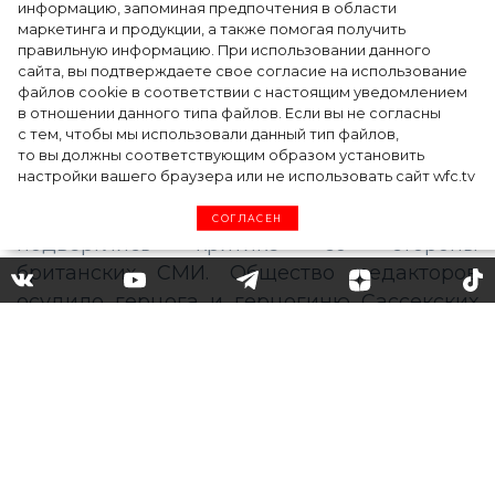
информацию, запоминая предпочтения в области
Тейлор Рассел в образе белого лебедя на
маркетинга и продукции, а также помогая получить
церемонии BAFTA-2024
правильную информацию. При использовании данного
сайта, вы подтверждаете свое согласие на использование
файлов cookie в соответствии с настоящим уведомлением
в отношении данного типа файлов. Если вы не согласны
с тем, чтобы мы использовали данный тип файлов,
то вы должны соответствующим образом установить
настройки вашего браузера или не использовать сайт wfc.tv
СОГЛАСЕН
«Это цензура»: Меган Маркл
и принца Гарри
раскритиковали за отказ
сотрудничать с некоторыми
СМИ