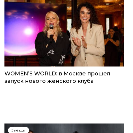
Звёзды