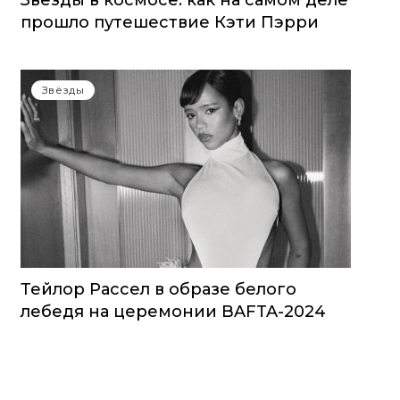
Звезды в космосе: как на самом деле
прошло путешествие Кэти Пэрри
Звёзды
Тейлор Рассел в образе белого
лебедя на церемонии BAFTA-2024