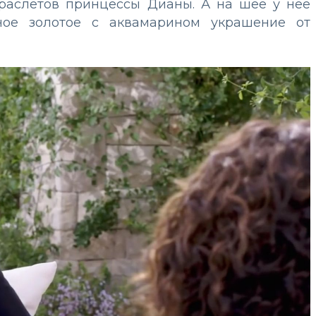
раслетов принцессы Дианы. А на шее у нее
щное золотое с аквамарином украшение от