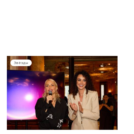
Звёзды