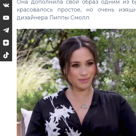
Она дополнила свой образ одним из б
красовалось простое, но очень изя
дизайнера Пиппы Смолл.