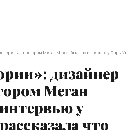
р ожерелья, в котором Меган Маркл была на интервью у Опры Уин
ории»: дизайнер
тором Меган
 интервью у
рассказала что