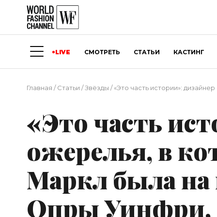
LIVE
СМОТРЕТЬ
СТАТЬИ
КАСТИНГ
Главная
/
Статьи
/
Звёзды
/
«Это часть истории»: дизайне
«Это часть ист
ожерелья, в ко
Маркл была на
Опры Уинфри, 