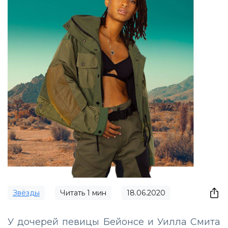
Звёзды
Читать
1
мин
18.06.2020
У дочерей певицы Бейонсе и Уилла Смита