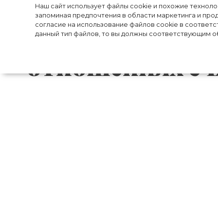
«Мы действите
Наш сайт использует файлы cookie и похожие технол
запоминая предпочтения в области маркетинга и прод
Киану Ривз рас
согласие на использование файлов cookie в соответс
данный тип файлов, то вы должны соответствующим об
отношениях с 
57-летний американский актер и звез
журналу Esquire. В откровенной беседе 
актрисой Вайноной Райдер, с которой е
раз утверждали, что являются очень б
Однако теперь Киану признался, что на
из-за забавного случая, произошедшего