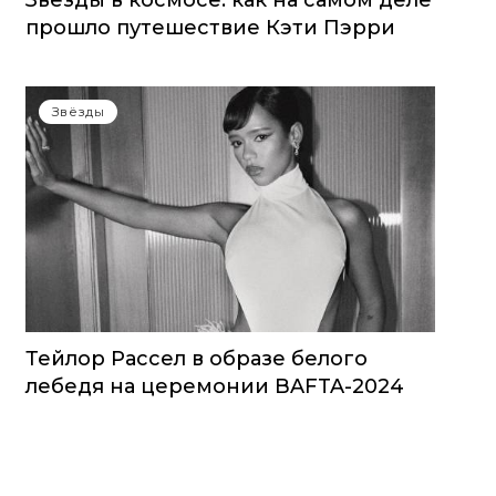
Звезды в космосе: как на самом деле
прошло путешествие Кэти Пэрри
Звёзды
Тейлор Рассел в образе белого
лебедя на церемонии BAFTA-2024