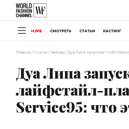
LIVE
СМОТРЕТЬ
СТАТЬИ
КАСТИНГ
Главная
/
Статьи
/
Звёзды
/
Дуа Липа запускает собственн
Дуа Липа запус
лайфстайл-пл
Service95: что 