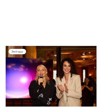
Звёзды