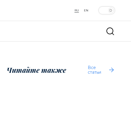
RU
EN
Все
Читайте также
статьи