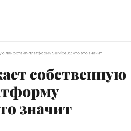
ую лайфстайл-платформу Service95: что это значит
кает собственную
атформу
это значит