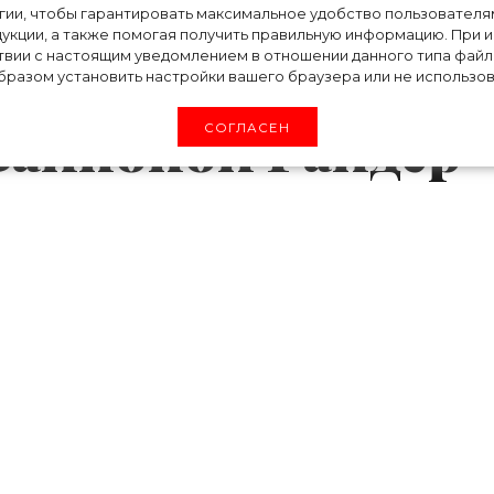
льно женаты»:
огии, чтобы гарантировать максимальное удобство пользовате
укции, а также помогая получить правильную информацию. При 
сказал о своих
твии с настоящим уведомлением в отношении данного типа файло
разом установить настройки вашего браузера или не использова
Вайноной Райдер
СОГЛАСЕН
да фильма «Матрица» Киану Ривз дал интер
с изданием Киану рассказал о своих отношения
му когда-то приписывали роман. Сами актеры
лизкими друзьями на протяжении более 30 л
 самом деле они с Вайноной были женаты, и 
 во время съемок общего фильма.