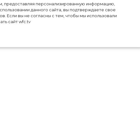
лям, предоставляя персонализированную информацию,
использовании данного сайта, вы подтверждаете свое
в. Если вы не согласны с тем, чтобы мы использовали
ть сайт wfc.tv
вью
х с
 не
ет.
все