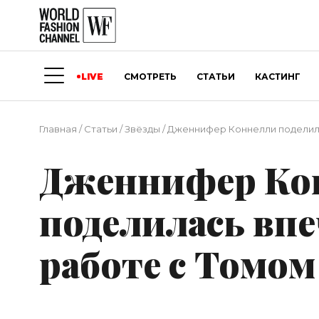
LIVE
СМОТРЕТЬ
СТАТЬИ
КАСТИНГ
Главная
/
Статьи
/
Звёзды
/
Дженнифер Коннелли поделила
Дженнифер Ко
поделилась вп
работе с Томом