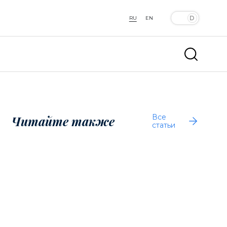
RU
EN
Все
Читайте также
статьи