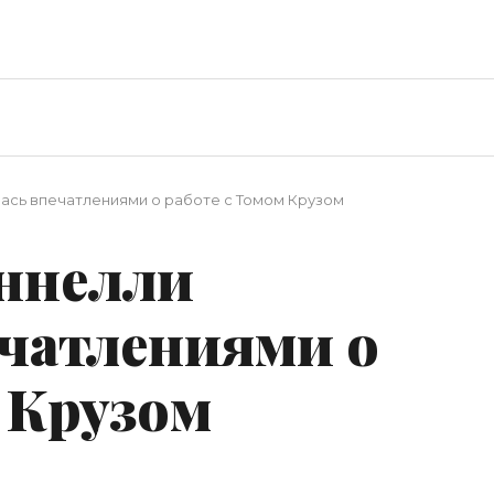
сь впечатлениями о работе с Томом Крузом
ннелли
ечатлениями о
 Крузом