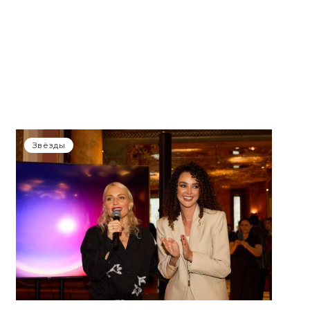
Звёзды