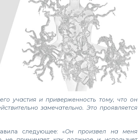
его участия и приверженность тому, что он
ействительно замечательно. Это проявляется
бавила следующее: «
Он произвел на меня
го не принимает как должное и использует