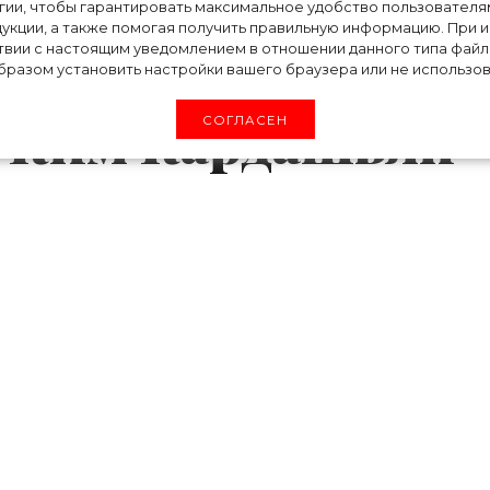
ст поделился
огии, чтобы гарантировать максимальное удобство пользовате
укции, а также помогая получить правильную информацию. При 
твии с настоящим уведомлением в отношении данного типа файло
ком со своей
разом установить настройки вашего браузера или не использова
 Ким Кардашьян
СОГЛАСЕН
ное, чтобы вернуть хорошие отношения со св
сставании, однако, если Ким уже постепе
до сих пор не может забыть экс-жену, мужч
тную фотографию.
опубликовал счастливый момент с бывшей же
еловалась.