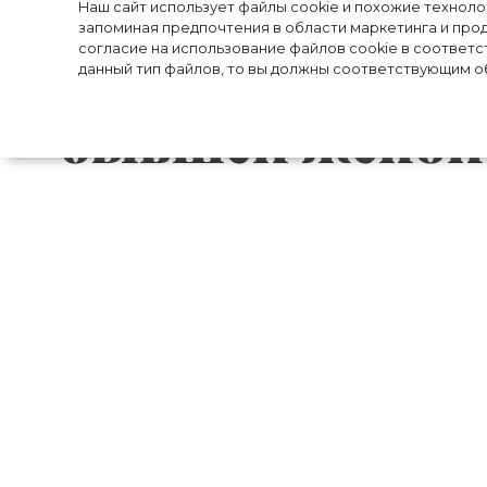
Рэпер Канье Уэ
Наш сайт использует файлы cookie и похожие технол
запоминая предпочтения в области маркетинга и прод
согласие на использование файлов cookie в соответс
архивным сним
данный тип файлов, то вы должны соответствующим об
бывшей женой
Кажется, Канье Уэст делает все возмож
бывшей супругой Ким Кардашьян.
Пара уже давно объявила о своём ра
устраивает свою личную жизнь, Канье 
даже выложил у себя в ******* их совмес
В минувшую пятницу 44-летний рэпер 
Ким Кардашьян, когда экс-пара нежно ц