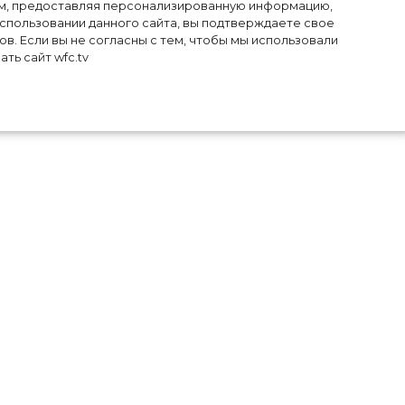
лям, предоставляя персонализированную информацию,
использовании данного сайта, вы подтверждаете свое
в. Если вы не согласны с тем, чтобы мы использовали
ть сайт wfc.tv
оей
нно
ина
ной