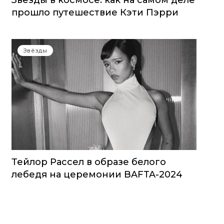
Звезды в космосе: как на самом деле
прошло путешествие Кэти Пэрри
Звёзды
Тейлор Рассел в образе белого
лебедя на церемонии BAFTA-2024