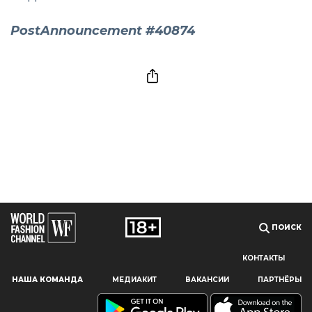
PostAnnouncement #40874
ПОИСК
КОНТАКТЫ
Наш сайт использует файлы cookie и похожие технологии,
НАША КОМАНДА
МЕДИАКИТ
ВАКАНСИИ
ПАРТНЁРЫ
чтобы гарантировать максимальное удобство
пользователям, предоставляя персонализированную