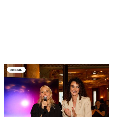
Звёзды