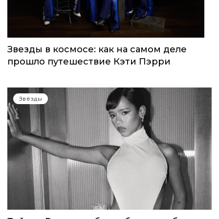
Звезды в космосе: как на самом деле
прошло путешествие Кэти Пэрри
Звёзды