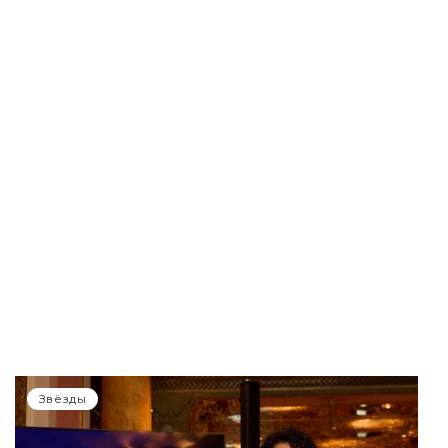
Звёзды