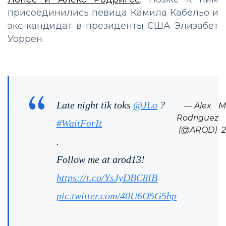
присоединились певица Камила Кабельо и
экс-кандидат в президенты США Элизабет
Уоррен.
Late night tik toks
@JLo
?
— Alex
M
Rodriguez
#WaitForIt
(@AROD)
.
Follow me at arod13!
https://t.co/YsJyDBC8IB
pic.twitter.com/40U6O5G5hp