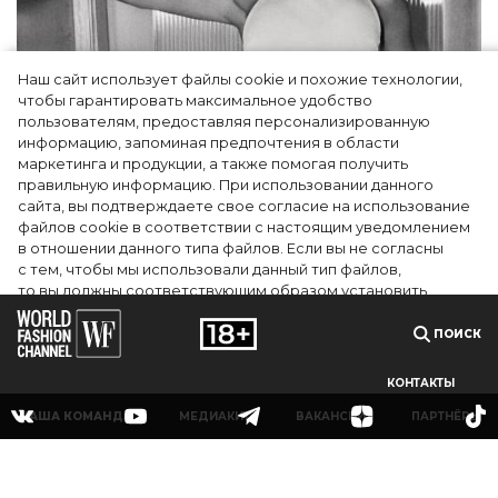
Наш сайт использует файлы cookie и похожие технологии,
чтобы гарантировать максимальное удобство
пользователям, предоставляя персонализированную
информацию, запоминая предпочтения в области
Тейлор Рассел в образе белого лебедя на
маркетинга и продукции, а также помогая получить
церемонии BAFTA-2024
правильную информацию. При использовании данного
сайта, вы подтверждаете свое согласие на использование
файлов cookie в соответствии с настоящим уведомлением
в отношении данного типа файлов. Если вы не согласны
с тем, чтобы мы использовали данный тип файлов,
то вы должны соответствующим образом установить
настройки вашего браузера или не использовать сайт wfc.tv
ПОИСК
СОГЛАСЕН
КОНТАКТЫ
НАША КОМАНДА
МЕДИАКИТ
ВАКАНСИИ
ПАРТНЁРЫ