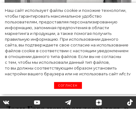
Наш сайт использует файлы cookie и похожие технологии,
чтобы гарантировать максимальное удобство
пользователям, предоставляя персонализированную
информацию, запоминая предпочтения в области
Тейлор Рассел в образе белого лебедя на
маркетинга и продукции, а также помогая получить
церемонии BAFTA-2024
правильную информацию. При использовании данного
сайта, вы подтверждаете свое согласие на использование
файлов cookie в соответствии с настоящим уведомлением
в отношении данного типа файлов. Если вы не согласны
с тем, чтобы мы использовали данный тип файлов,
то вы должны соответствующим образом установить
настройки вашего браузера или не использовать сайт wfc.tv
СОГЛАСЕН
Леди Гага перевоплотилась в
киборга для своей новой
фотосессии (и ей это идет!)