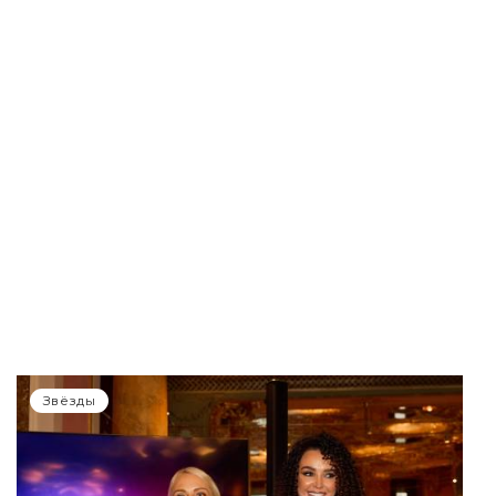
Звёзды