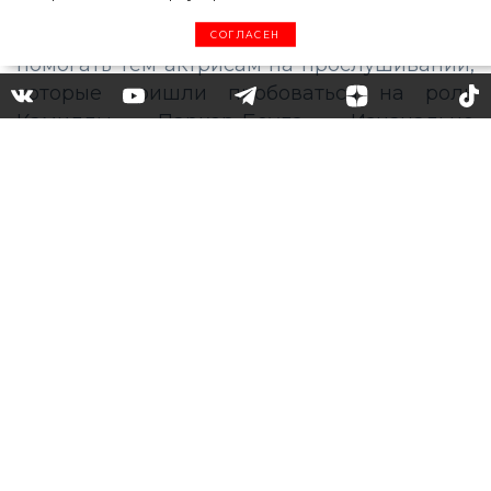
СОГЛАСЕН
Стало известно, почему
Эмма Коррин получила роль
принцессы Дианы
Выяснились интересные факты об
исполнительнице роли принцессы Дианы
в сериале «Корона»: оказалось, что
изначально Эмму Коррин наняли, чтобы
помогать тем актрисам на прослушивании,
которые пришли пробоваться на роль
Камиллы Паркер-Боулз. Изначально
кастинг-директора считали, что Эмма не