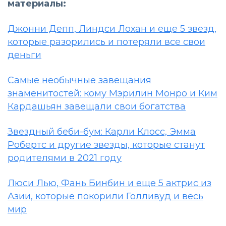
материалы:
Джонни Депп, Линдси Лохан и еще 5 звезд,
которые разорились и потеряли все свои
деньги
Самые необычные завещания
знаменитостей: кому Мэрилин Монро и Ким
Кардашьян завещали свои богатства
Звездный беби-бум: Карли Клосс, Эмма
Робертс и другие звезды, которые станут
родителями в 2021 году
Люси Лью, Фань Бинбин и еще 5 актрис из
Азии, которые покорили Голливуд и весь
мир