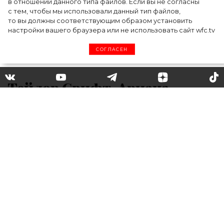
в отношении данного типа файлов. Если вы не согласны
с тем, чтобы мы использовали данный тип файлов,
то вы должны соответствующим образом установить
настройки вашего браузера или не использовать сайт wfc.tv
СОГЛАСЕН
Тейлор Свифт, Ариана
Гранде и Билли Айлиш:
Spotify подвел итоги 2020
года в музыкальной
индустрии
Стриминговый сервис Spotify подвел итоги
2020 года в музыкальной индустрии.
Интернет-сервис назвал имена