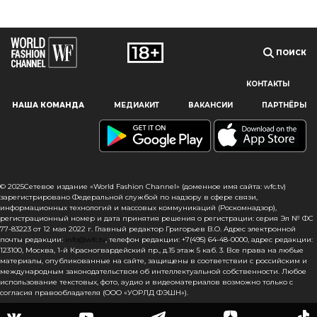
ПОИСК
КОНТАКТЫ
Наш сайт использует файлы cookie и похожие технологии,
НАША КОМАНДА
МЕДИАКИТ
ВАКАНСИИ
ПАРТНЁРЫ
чтобы гарантировать максимальное удобство
пользователям, предоставляя персонализированную
информацию, запоминая предпочтения в области
маркетинга и продукции, а также помогая получить
правильную информацию. При использовании данного
сайта, вы подтверждаете свое согласие на использование
© 2025Сетевое издание «World Fashion Channel» (доменное имя сайта: wfc.tv)
файлов cookie в соответствии с настоящим уведомлением
зарегистрировано Федеральной службой по надзору в сфере связи,
информационных технологий и массовых коммуникаций (Роскомнадзор),
в отношении данного типа файлов. Если вы не согласны
регистрационный номер и дата принятия решения о регистрации: серия Эл № ФС
с тем, чтобы мы использовали данный тип файлов,
77-83223 от 12 мая 2022 г. Главный редактор Григорьев В.О. Адрес электронной
то вы должны соответствующим образом установить
почты редакции:
info@wfc.tv
, телефон редакции: +7(495) 64-48-0000, адрес редакции:
123100, Москва, 1-й Красногвардейский пр., д.15 этаж 5 каб. 3. Все права на любые
настройки вашего браузера или не использовать сайт wfc.tv
материалы, опубликованные на сайте, защищены в соответствии с российским и
международным законодательством об интеллектуальной собственности. Любое
СОГЛАСЕН
использование текстовых, фото, аудио и видеоматериалов возможно только с
согласия правообладателя (ООО «УОРЛД ФЭШН»).