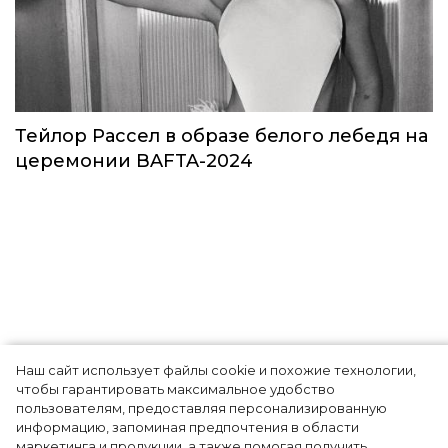
Звезды в космосе: как на самом деле
прошло путешествие Кэти Пэрри
Звёзды
Наш сайт использует файлы cookie и похожие технологии,
чтобы гарантировать максимальное удобство
пользователям, предоставляя персонализированную
информацию, запоминая предпочтения в области
Тейлор Рассел в образе белого лебедя на
маркетинга и продукции, а также помогая получить