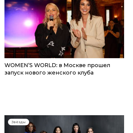
Звёзды