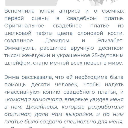
Вспомнила юная актриса и о съемках
первой сцены в свадебном платье.
Оригинальное
свадебное
платье
из
шелковой
тафты
цвета
слоновой
кости
,
созданное
Дэвидом
и
Элизабет
Эммануэль
,
расшитое
вручную
десятком
тысяч
жемчужин
и
украшенное
25
-
футовым
шлейфом,
стало
мечтой
всех
невест
в
мире
.
Эмма рассказала, что ей необходима была
помощь десяти человек, чтобы надеть
«массивную» копию свадебного платья, и
«команда замолчала, впервые увидев меня
в нем. Дизайнеры, которые разработали
оригинал, дали нам выкройки, и по ним
платье было создано специально для меня,