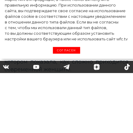
церемонии BAFTA-2024
правильную информацию. При использовании данного
сайта, вы подтверждаете свое согласие на использование
файлов cookie в соответствии с настоящим уведомлением
в отношении данного типа файлов. Если вы не согласны
с тем, чтобы мы использовали данный тип файлов,
то вы должны соответствующим образом установить
настройки вашего браузера или не использовать сайт wfc.tv
СОГЛАСЕН
Жертвы ради красоты:
Кристина Асмус записала
ролик о том, как сложно
быть женщиной
32-летняя звезда фильма «Текст» и сериала