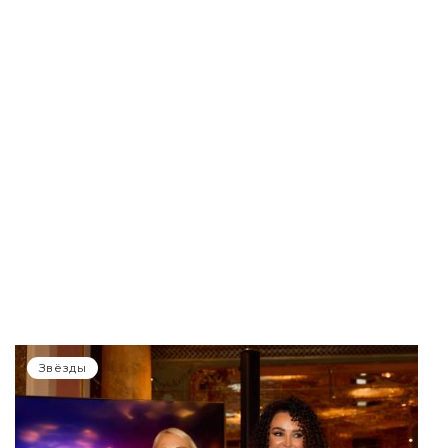
Звёзды