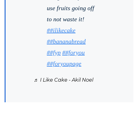
use fruits going off
to not waste it!
##ilikecake
##bananabread
##fyp
##foryou
##foryoupage
♬ I Like Cake - Akil Noel