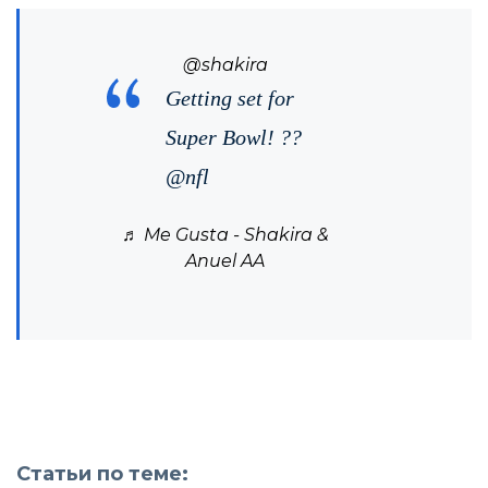
@shakira
Getting set for
Super Bowl! ??
@nfl
♬ Me Gusta - Shakira &
Anuel AA
Статьи по теме: