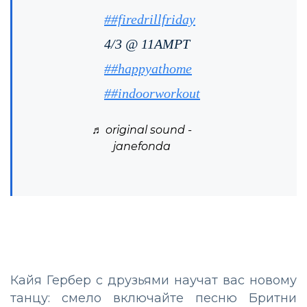
##firedrillfriday
4/3 @ 11AMPT
##happyathome
##indoorworkout
♬ original sound -
janefonda
Кайя Гербер с друзьями научат вас новому
танцу: смело включайте песню Бритни