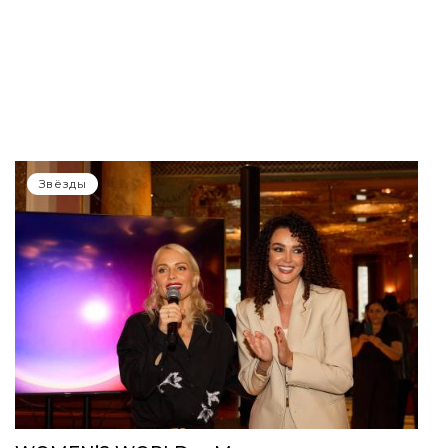
Звёзды