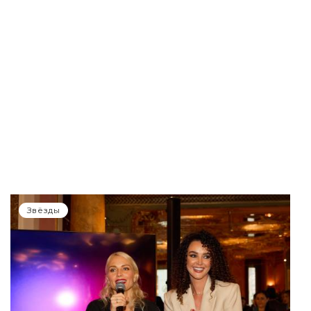
Звёзды