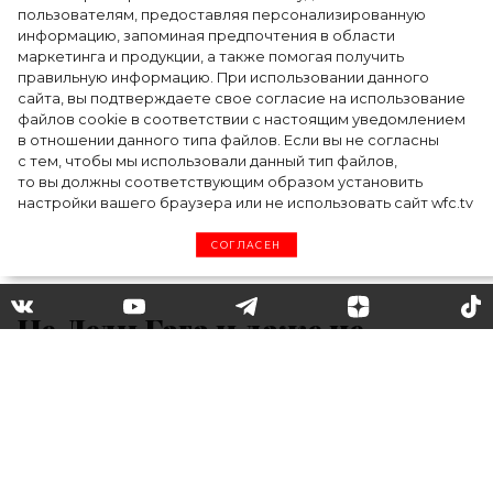
пользователям, предоставляя персонализированную
информацию, запоминая предпочтения в области
Тейлор Рассел в образе белого лебедя на
маркетинга и продукции, а также помогая получить
церемонии BAFTA-2024
правильную информацию. При использовании данного
сайта, вы подтверждаете свое согласие на использование
файлов cookie в соответствии с настоящим уведомлением
в отношении данного типа файлов. Если вы не согласны
с тем, чтобы мы использовали данный тип файлов,
то вы должны соответствующим образом установить
настройки вашего браузера или не использовать сайт wfc.tv
СОГЛАСЕН
Не Леди Гага и даже не
Анджелина Джоли: стало
известно, кто исполнит роль
Клеопатры в новом байопике