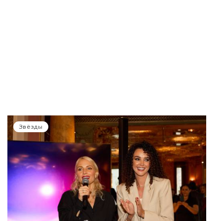
Звёзды