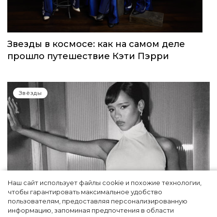
Звезды в космосе: как на самом деле
прошло путешествие Кэти Пэрри
Звёзды
Наш сайт использует файлы cookie и похожие технологии,
чтобы гарантировать максимальное удобство
пользователям, предоставляя персонализированную
информацию, запоминая предпочтения в области
Тейлор Рассел в образе белого лебедя на