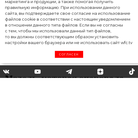
маркетинга и продукции, а также помогая получить
церемонии BAFTA-2024
правильную информацию. При использовании данного
сайта, вы подтверждаете свое согласие на использование
файлов cookie в соответствии с настоящим уведомлением
в отношении данного типа файлов. Если вы не согласны
с тем, чтобы мы использовали данный тип файлов,
то вы должны соответствующим образом установить
настройки вашего браузера или не использовать сайт wfc.tv
СОГЛАСЕН
Модель, которая очаровала
Брэда Питта: что мы знаем о
новой девушке актера
Кажется, в жизни Брэда Питта появилась
новая любовь: актера и модель Николь