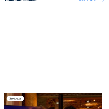
Звёзды