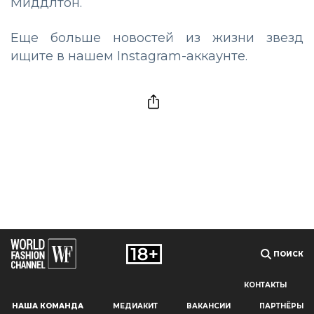
Миддлтон.
Еще больше новостей из жизни звезд
ищите в нашем
Instagram-аккаунте
.
ПОИСК
КОНТАКТЫ
Наш сайт использует файлы cookie и похожие технологии,
НАША КОМАНДА
МЕДИАКИТ
ВАКАНСИИ
ПАРТНЁРЫ