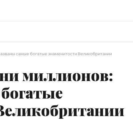
 названы самые богатые знаменитости Великобритании
тни миллионов:
 богатые
Великобритании