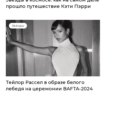
Звезды в космосе: как на самом деле
прошло путешествие Кэти Пэрри
Звёзды
Тейлор Рассел в образе белого
лебедя на церемонии BAFTA-2024