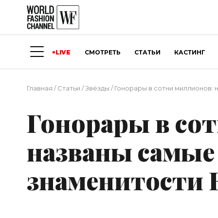
LIVE
СМОТРЕТЬ
СТАТЬИ
КАСТИНГ
Главная
/
Статьи
/
Звёзды
/
Гонорары в сотни миллионов:
Гонорары в со
названы самые
знаменитости 