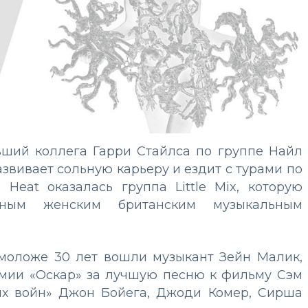
вший коллега Гарри Стайлса по группе Найл
азвивает сольную карьеру и ездит с турами по
Heat оказалась группа Little Mix, которую
ным женским британским музыкальным
 моложе 30 лет вошли музыкант Зейн Малик,
емии «Оскар» за лучшую песню к фильму Сэм
ных войн» Джон Бойега, Джоди Комер, Сирша