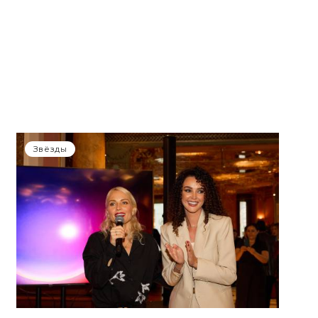
Звёзды