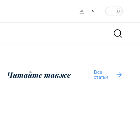
RU
EN
Все
Читайте также
статьи