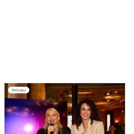
Звёзды