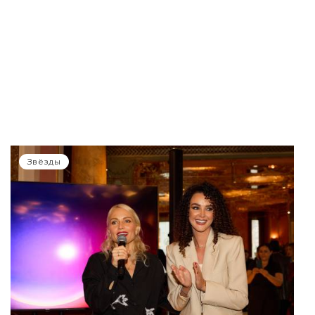
Звёзды