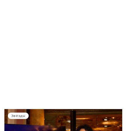
Звёзды