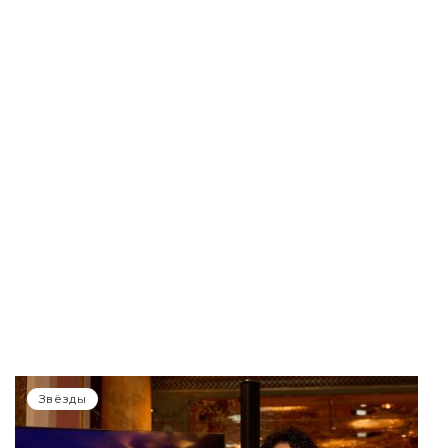
Звёзды