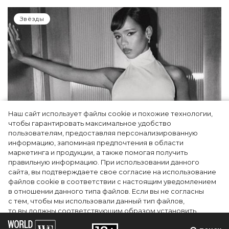
Звёзды
Наш сайт использует файлы cookie и похожие технологии,
чтобы гарантировать максимальное удобство
пользователям, предоставляя персонализированную
информацию, запоминая предпочтения в области
Тейлор Рассел в образе белого лебедя на
маркетинга и продукции, а также помогая получить
церемонии BAFTA-2024
правильную информацию. При использовании данного
сайта, вы подтверждаете свое согласие на использование
файлов cookie в соответствии с настоящим уведомлением
в отношении данного типа файлов. Если вы не согласны
с тем, чтобы мы использовали данный тип файлов,
то вы должны соответствующим образом установить
настройки вашего браузера или не использовать сайт wfc.tv