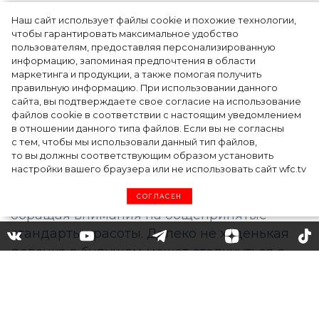
Наш сайт использует файлы cookie и похожие технологии,
чтобы гарантировать максимальное удобство
пользователям, предоставляя персонализированную
информацию, запоминая предпочтения в области
Тейлор Рассел в образе белого лебедя на
маркетинга и продукции, а также помогая получить
церемонии BAFTA-2024
правильную информацию. При использовании данного
сайта, вы подтверждаете свое согласие на использование
файлов cookie в соответствии с настоящим уведомлением
в отношении данного типа файлов. Если вы не согласны
с тем, чтобы мы использовали данный тип файлов,
то вы должны соответствующим образом установить
настройки вашего браузера или не использовать сайт wfc.tv
СОГЛАСЕН
Виктория Бекхэм боится,
что неидеальную фигуру её
дочери будут критиковать