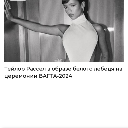
Звезды в космосе: как на самом деле
прошло путешествие Кэти Пэрри
Звёзды