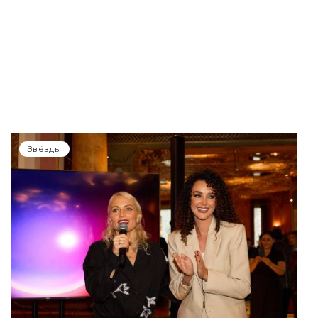
Звёзды