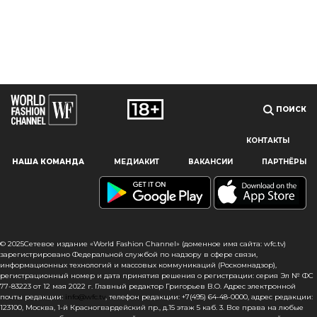
ПОИСК
КОНТАКТЫ
Наш сайт использует файлы cookie и похожие технологии,
НАША КОМАНДА
МЕДИАКИТ
ВАКАНСИИ
ПАРТНЁРЫ
чтобы гарантировать максимальное удобство
пользователям, предоставляя персонализированную
информацию, запоминая предпочтения в области
маркетинга и продукции, а также помогая получить
правильную информацию. При использовании данного
сайта, вы подтверждаете свое согласие на использование
© 2025Сетевое издание «World Fashion Channel» (доменное имя сайта: wfc.tv)
файлов cookie в соответствии с настоящим уведомлением
зарегистрировано Федеральной службой по надзору в сфере связи,
информационных технологий и массовых коммуникаций (Роскомнадзор),
в отношении данного типа файлов. Если вы не согласны
регистрационный номер и дата принятия решения о регистрации: серия Эл № ФС
с тем, чтобы мы использовали данный тип файлов,
77-83223 от 12 мая 2022 г. Главный редактор Григорьев В.О. Адрес электронной
то вы должны соответствующим образом установить
почты редакции:
info@wfc.tv
, телефон редакции: +7(495) 64-48-0000, адрес редакции:
настройки вашего браузера или не использовать сайт wfc.tv
123100, Москва, 1-й Красногвардейский пр., д.15 этаж 5 каб. 3. Все права на любые