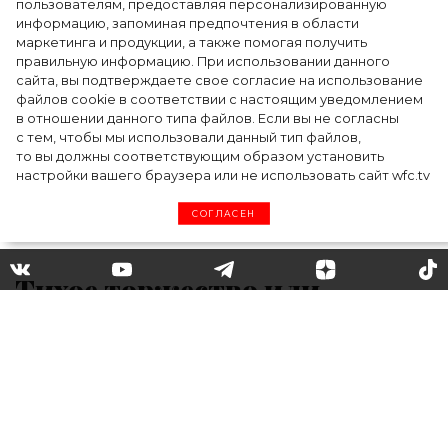
пользователям, предоставляя персонализированную
информацию, запоминая предпочтения в области
Тейлор Рассел в образе белого лебедя на
маркетинга и продукции, а также помогая получить
церемонии BAFTA-2024
правильную информацию. При использовании данного
сайта, вы подтверждаете свое согласие на использование
файлов cookie в соответствии с настоящим уведомлением
в отношении данного типа файлов. Если вы не согласны
с тем, чтобы мы использовали данный тип файлов,
то вы должны соответствующим образом установить
настройки вашего браузера или не использовать сайт wfc.tv
СОГЛАСЕН
Тихое торжество или
вечеринка с сотней гостей:
стало известно, какую
свадьбу планирует Ариана
Гранде