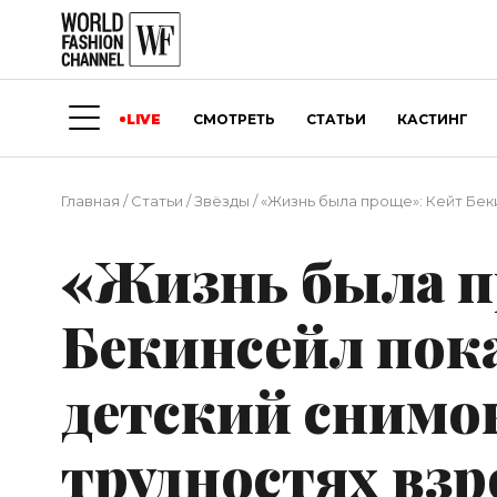
LIVE
СМОТРЕТЬ
СТАТЬИ
КАСТИНГ
Главная
/
Статьи
/
Звёзды
/
«Жизнь была проще»: Кейт Бек
«Жизнь была п
Бекинсейл пока
детский снимок
трудностях вз