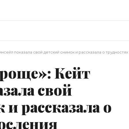
инсейл показала свой детский снимок и рассказала о трудностя
роще»: Кейт
зала свой
 и рассказала о
росления