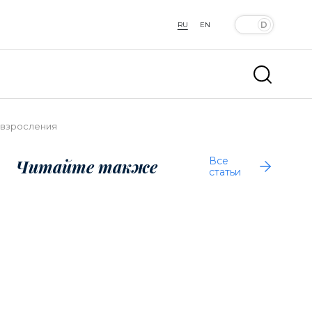
RU
EN
х взросления
Все
Читайте также
статьи