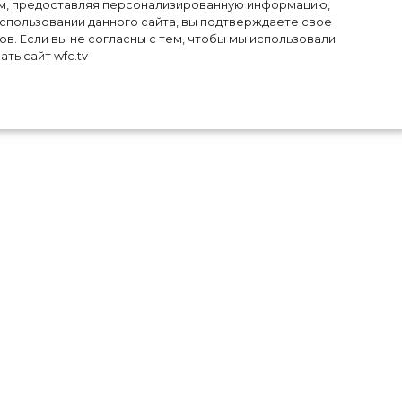
лям, предоставляя персонализированную информацию,
использовании данного сайта, вы подтверждаете свое
в. Если вы не согласны с тем, чтобы мы использовали
ть сайт wfc.tv
ных
 на
-то
ья,
Джо