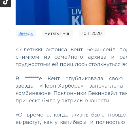
Звёзды
Читать
1
мин
10.11.2020
47-летняя актриса Кейт Бекинсейл п
снимком из семейного архива и ра
трудностями ей пришлось столкнуться в
В *******е Кейт опубликовала сво
звезда «Перл-Харбора» запечатлен
комбинезоне. Поклонники Бекинсейл так
прическа была у актрисы в юности.
«О, времена, когда жизнь была проще
вырастут, как у капибары, и полностью