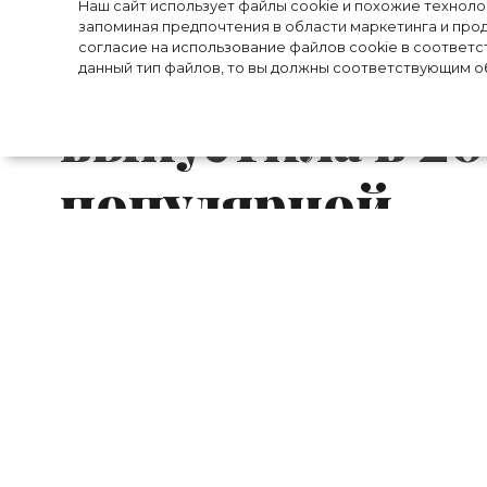
Вторая слава: 
Наш сайт использует файлы cookie и похожие технол
запоминая предпочтения в области маркетинга и прод
согласие на использование файлов cookie в соответс
Майли Сайрус,
данный тип файлов, то вы должны соответствующим об
выпустила в 20
популярной
Кажется, когда в 2009 году Майли Са
треков Party in the U.S.A. о том, как д
свою первую большую вечеринку, она и 
время он станет своеобразным политическ
эта песня снова возглавила несколько 
Байдена на президентских выборах в СШ