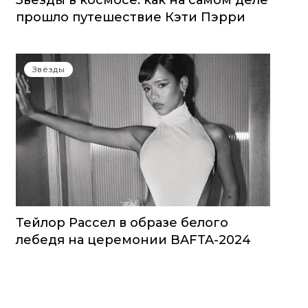
Звезды в космосе: как на самом деле
прошло путешествие Кэти Пэрри
Звёзды
Тейлор Рассел в образе белого
лебедя на церемонии BAFTA-2024