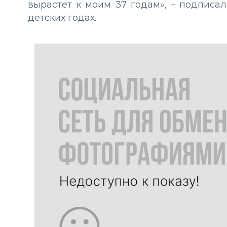
вырастет к моим 37 годам», – подписа
детских годах.