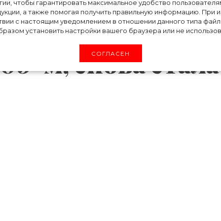
почему песня
огии, чтобы гарантировать максимальное удобство пользовате
укции, а также помогая получить правильную информацию. При 
твии с настоящим уведомлением в отношении данного типа файло
 которую она
разом установить настройки вашего браузера или не использова
09-м, снова стала
СОГЛАСЕН
йрус выпускала один из своих самых успеш
евушка переезжает в Америку и идет веселиться
представить себе не могла, что спустя какое
им гимном. На днях, после почти 11 лет затиш
музыкальных чартов, и все благодаря победе 
А.