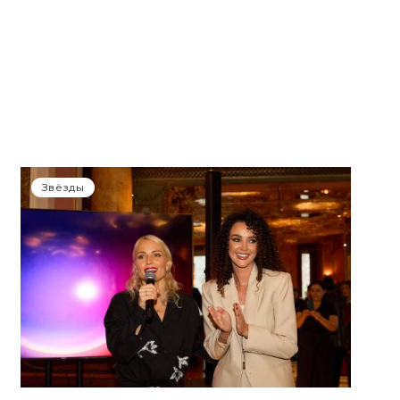
Звёзды