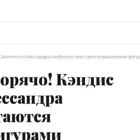
с Свейнпол и Алессандра Амбросио хвастаются идеальными фигу
горячо! Кэндис
ессандра
таются
игурами