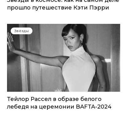
Звезды в космосе: как на самом деле
прошло путешествие Кэти Пэрри
Звёзды
Тейлор Рассел в образе белого
лебедя на церемонии BAFTA-2024