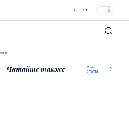
RU
EN
рами
Все
Читайте также
статьи