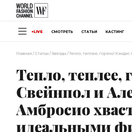
LIVE
СМОТРЕТЬ
СТАТЬИ
КАСТИНГ
Главная
/
Статьи
/
Звёзды
/
Тепло, теплее, горячо! Кэнди
Тепло, теплее, 
Свейнпол и Ал
Амбросио хвас
идеальными ф