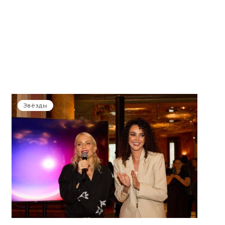
Звёзды