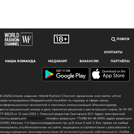
ПОИСК
КОНТАКТЫ
Наш сайт использует файлы cookie и похожие технологии,
НАША КОМАНДА
МЕДИАКИТ
ВАКАНСИИ
ПАРТНЁРЫ
чтобы гарантировать максимальное удобство
пользователям, предоставляя персонализированную
информацию, запоминая предпочтения в области
маркетинга и продукции, а также помогая получить
правильную информацию. При использовании данного
сайта, вы подтверждаете свое согласие на использование
© 2025Сетевое издание «World Fashion Channel» (доменное имя сайта: wfc.tv)
файлов cookie в соответствии с настоящим уведомлением
зарегистрировано Федеральной службой по надзору в сфере связи,
информационных технологий и массовых коммуникаций (Роскомнадзор),
в отношении данного типа файлов. Если вы не согласны
регистрационный номер и дата принятия решения о регистрации: серия Эл № ФС
с тем, чтобы мы использовали данный тип файлов,
77-83223 от 12 мая 2022 г. Главный редактор Григорьев В.О. Адрес электронной
то вы должны соответствующим образом установить
почты редакции:
info@wfc.tv
, телефон редакции: +7(495) 64-48-0000, адрес редакции:
настройки вашего браузера или не использовать сайт wfc.tv
123100, Москва, 1-й Красногвардейский пр., д.15 этаж 5 каб. 3. Все права на любые
материалы, опубликованные на сайте, защищены в соответствии с российским и
международным законодательством об интеллектуальной собственности. Любое