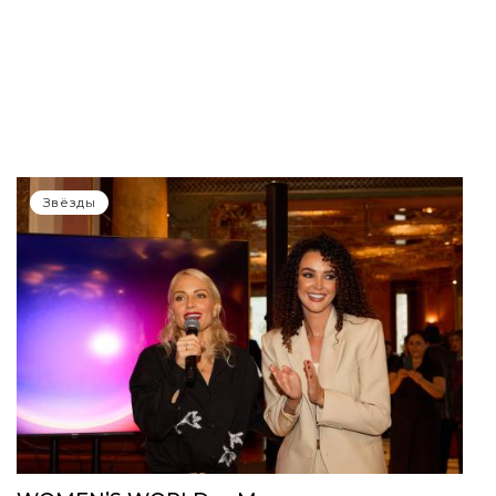
Звёзды