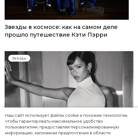
Звезды в космосе: как на самом деле
прошло путешествие Кэти Пэрри
Звёзды
Наш сайт использует файлы cookie и похожие технологии,
чтобы гарантировать максимальное удобство
пользователям, предоставляя персонализированную
информацию, запоминая предпочтения в области
Тейлор Рассел в образе белого лебедя на