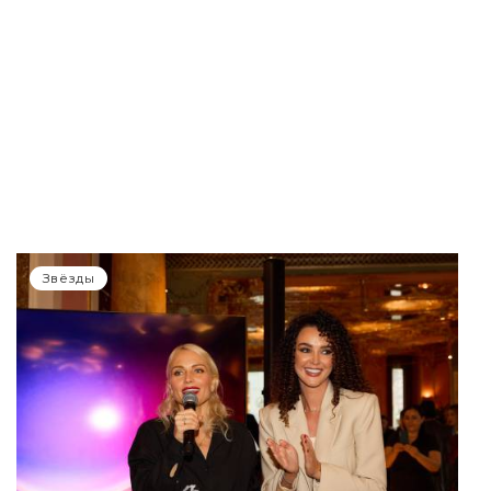
Звёзды