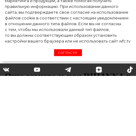
маркетинга и продукции, а также помогая получить
церемонии BAFTA-2024
правильную информацию. При использовании данного
сайта, вы подтверждаете свое согласие на использование
файлов cookie в соответствии с настоящим уведомлением
в отношении данного типа файлов. Если вы не согласны
с тем, чтобы мы использовали данный тип файлов,
то вы должны соответствующим образом установить
настройки вашего браузера или не использовать сайт wfc.tv
СОГЛАСЕН
Ошеломительная RIHANNA в
прозрачном образе от MIU
MIU
В минувшие выходные Рианна в очередной
раз появилась на публике в