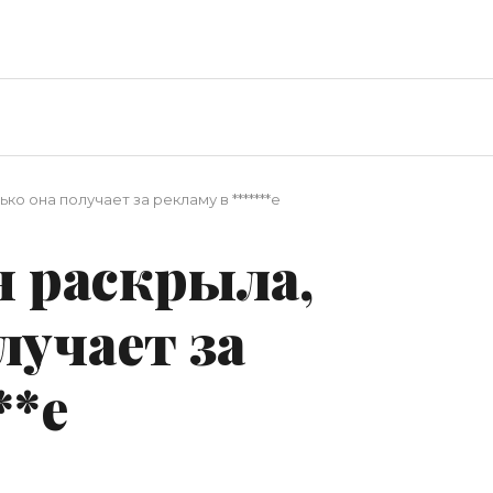
о она получает за рекламу в *******е
 раскрыла,
лучает за
**е