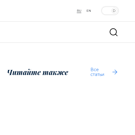
RU
EN
Все
Читайте также
статьи