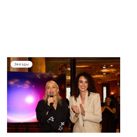
Звёзды