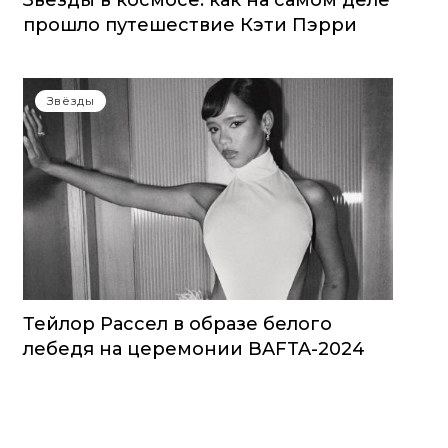
Звезды в космосе: как на самом деле
прошло путешествие Кэти Пэрри
Звёзды
Тейлор Рассел в образе белого
лебедя на церемонии BAFTA-2024