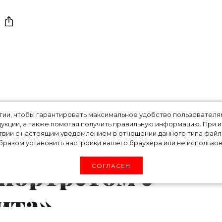
 принц Гарри
огии, чтобы гарантировать максимальное удобство пользовате
укции, а также помогая получить правильную информацию. При 
рвым
твии с настоящим уведомлением в отношении данного типа файло
разом установить настройки вашего браузера или не использова
портретом с
СОГЛАСЕН
ита»