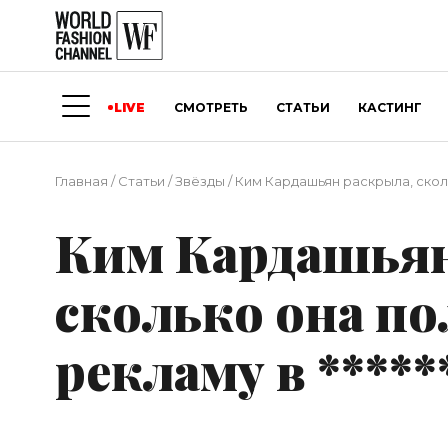
LIVE
СМОТРЕТЬ
СТАТЬИ
КАСТИНГ
Главная
/
Статьи
/
Звёзды
/
Ким Кардашьян раскрыла, скольк
Ким Кардашьян
сколько она по
рекламу в *****