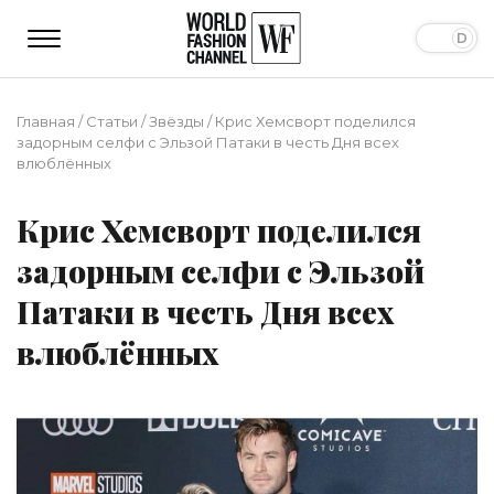
Главная
/
Статьи
/
Звёзды
/
Крис Хемсворт поделился
задорным селфи с Эльзой Патаки в честь Дня всех
влюблённых
Крис Хемсворт поделился
задорным селфи с Эльзой
Патаки в честь Дня всех
влюблённых