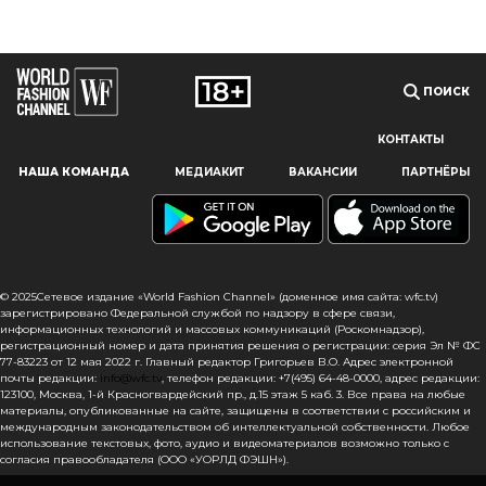
ПОИСК
КОНТАКТЫ
Наш сайт использует файлы cookie и похожие технологии,
НАША КОМАНДА
МЕДИАКИТ
ВАКАНСИИ
ПАРТНЁРЫ
чтобы гарантировать максимальное удобство
пользователям, предоставляя персонализированную
информацию, запоминая предпочтения в области
маркетинга и продукции, а также помогая получить
правильную информацию. При использовании данного
сайта, вы подтверждаете свое согласие на использование
© 2025Сетевое издание «World Fashion Channel» (доменное имя сайта: wfc.tv)
файлов cookie в соответствии с настоящим уведомлением
зарегистрировано Федеральной службой по надзору в сфере связи,
информационных технологий и массовых коммуникаций (Роскомнадзор),
в отношении данного типа файлов. Если вы не согласны
регистрационный номер и дата принятия решения о регистрации: серия Эл № ФС
с тем, чтобы мы использовали данный тип файлов,
77-83223 от 12 мая 2022 г. Главный редактор Григорьев В.О. Адрес электронной
то вы должны соответствующим образом установить
почты редакции:
info@wfc.tv
, телефон редакции: +7(495) 64-48-0000, адрес редакции:
настройки вашего браузера или не использовать сайт wfc.tv
123100, Москва, 1-й Красногвардейский пр., д.15 этаж 5 каб. 3. Все права на любые
материалы, опубликованные на сайте, защищены в соответствии с российским и
международным законодательством об интеллектуальной собственности. Любое
СОГЛАСЕН
использование текстовых, фото, аудио и видеоматериалов возможно только с
согласия правообладателя (ООО «УОРЛД ФЭШН»).